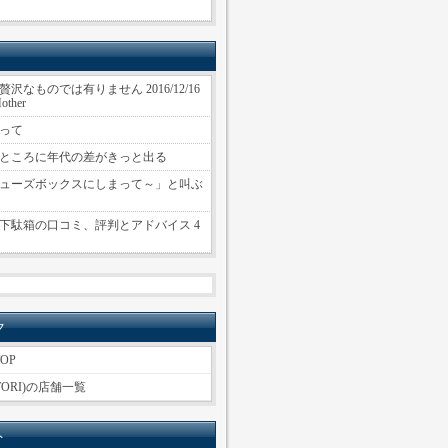
沢なものでは有りません 2016/12/16
other
って
ところに年代の差がきっと出る
ューズボックスにしまって～」と叫ぶ
下駄箱の口コミ、評判とアドバイス 4
ク
OP
TORI)の店舗一覧
ト