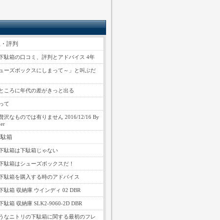
想・評判
下駄箱の口コミ、評判とアドバイス 4年
ューズボックスにしまって～」と叫ぶだ
ところに年代の差がきっと出る
って
沢なものでは有りません 2016/12/16 By
er
下駄箱
下駄箱は下駄箱じゃない
下駄箱はシューズボックスだ！
下駄箱を購入する時のアドバイス
駄箱 収納庫 ウインディ 02 DBR
箱 収納庫 SLK2-9060-2D DBR
うなニトリの下駄箱に関する最初のフレ