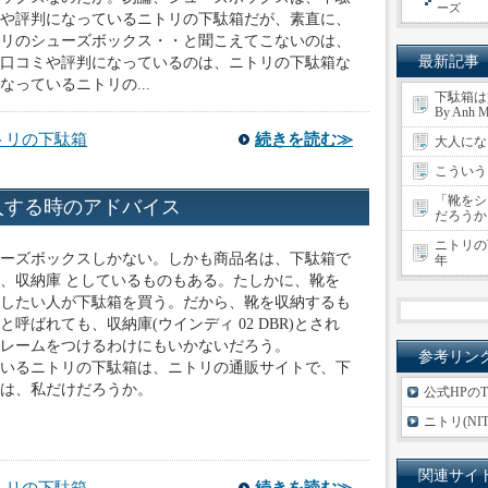
ーズ
や評判になっているニトリの下駄箱だが、素直に、
リのシューズボックス・・と聞こえてこないのは、
最新記事
口コミや評判になっているのは、ニトリの下駄箱な
っているニトリの...
下駄箱は贅
By Anh M
トリの下駄箱
続きを読む≫
大人にな
こういう
「靴をシ
入する時のアドバイス
だろうか
ニトリの
ーズボックスしかない。しかも商品名は、下駄箱で
年
、収納庫 としているものもある。たしかに、靴を
したい人が下駄箱を買う。だから、靴を収納するも
呼ばれても、収納庫(ウインディ 02 DBR)とされ
レームをつけるわけにもいかないだろう。
参考リン
いるニトリの下駄箱は、ニトリの通販サイトで、下
は、私だけだろうか。
公式HPのT
ニトリ(NI
関連サイ