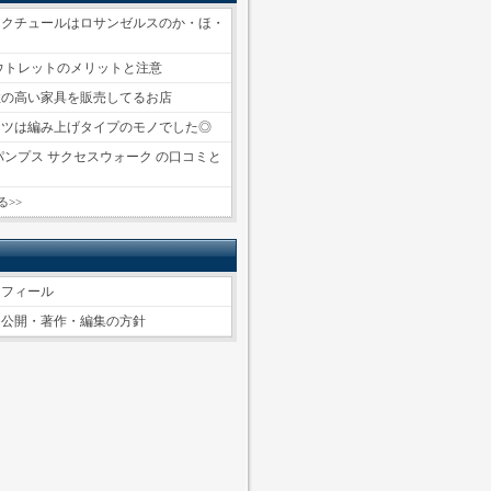
ークチュールはロサンゼルスのか・ほ・
～
ウトレットのメリットと注意
性の高い家具を販売してるお店
ーツは編み上げタイプのモノでした◎
パンプス サクセスウォーク の口コミと
る>>
ロフィール
ツ公開・著作・編集の方針