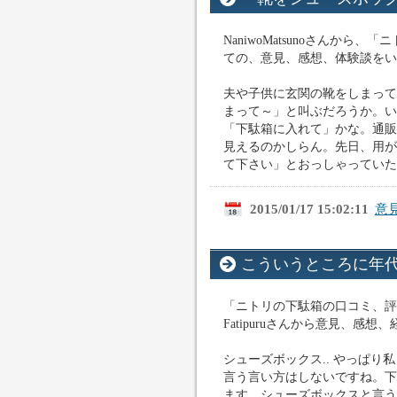
NaniwoMatsunoさんか
ての、意見、感想、体験談をいた
夫や子供に玄関の靴をしまって
まって～」と叫ぶだろうか。い
「下駄箱に入れて」かな。通販
見えるのかしらん。先日、用が
て下さい」とおっしゃっていたの
2015/01/17 15:02:11
意
こういうところに年
「ニトリの下駄箱の口コミ、評
Fatipuruさんから意見、感想
シューズボックス.. やっぱ
言う言い方はしないですね。下
ます。シューズボックスと言う