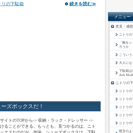
トリの下駄箱
続きを読む≫
メニュー
意見・感
ニトリの
「靴をシ
ろうか
こういう
大人にな
下駄箱は贅
Anh Moth
ニトリの
ニトリの
ニトリの
ューズボックスだ！
ニトリの
ニトリの下
イトのTOPから-> 収納・ラック・ドレッサー ->
ニトリの下駄
けることができる。もっとも、見つかるのは、ニト
呪文のよ
ックスなのだが。勿論、シューズボックスは、下駄