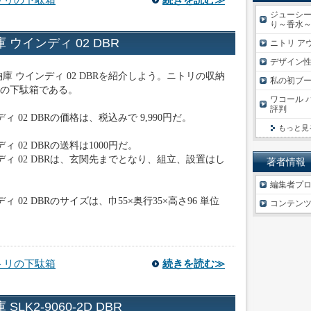
トリの下駄箱
続きを読む≫
ジューシ
り～香水
ウインディ 02 DBR
ニトリ ア
デザイン
庫 ウインディ 02 DBRを紹介しよう。ニトリの収納
私の初ブ
の下駄箱である。
ワコール 
評判
 02 DBRの価格は、税込みで 9,990円だ。
もっと見
 02 DBRの送料は1000円だ。
ディ 02 DBRは、玄関先までとなり、組立、設置はし
著者情報
編集者プ
 02 DBRのサイズは、巾55×奥行35×高さ96 単位
コンテン
トリの下駄箱
続きを読む≫
K2-9060-2D DBR