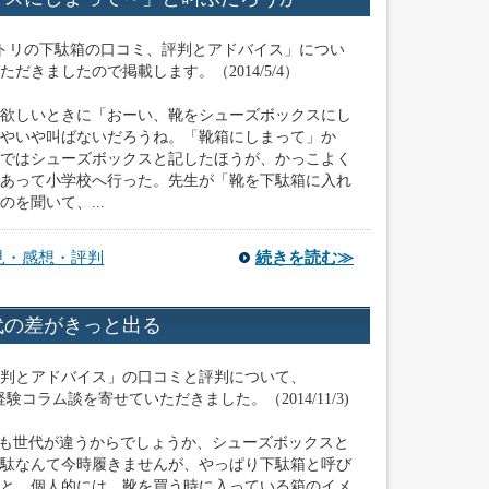
ら、「ニトリの下駄箱の口コミ、評判とアドバイス」につい
だきましたので掲載します。（2014/5/4）
欲しいときに「おーい、靴をシューズボックスにし
やいや叫ばないだろうね。「靴箱にしまって」か
ではシューズボックスと記したほうが、かっこよく
あって小学校へ行った。先生が「靴を下駄箱に入れ
を聞いて、...
見・感想・評判
続きを読む≫
代の差がきっと出る
判とアドバイス」の口コミと評判について、
、経験コラム談を寄せていただきました。（2014/11/3)
り私も世代が違うからでしょうか、シューズボックスと
駄なんて今時履きませんが、やっぱり下駄箱と呼び
と、個人的には、靴を買う時に入っている箱のイメ