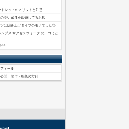
～
ウトレットのメリットと注意
性の高い家具を販売してるお店
ーツは編み上げタイプのモノでした◎
パンプス サクセスウォーク の口コミと
る>>
ロフィール
ツ公開・著作・編集の方針
erved.