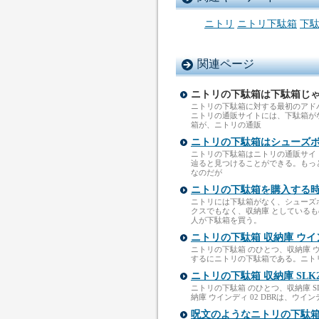
ニトリ
ニトリ下駄箱
下
関連ページ
ニトリの下駄箱は下駄箱じ
ニトリの下駄箱に対する最初のアド
ニトリの通販サイトには、下駄箱が
箱が、ニトリの通販
ニトリの下駄箱はシューズ
ニトリの下駄箱はニトリの通販サイトの
辿ると見つけることができる。もっ
なのだが
ニトリの下駄箱を購入する
ニトリには下駄箱がなく、シューズ
クスでもなく、収納庫 としている
人が下駄箱を買う。
ニトリの下駄箱 収納庫 ウインデ
ニトリの下駄箱 のひとつ、収納庫 ウ
するにニトリの下駄箱である。ニトリの
ニトリの下駄箱 収納庫 SLK2-9
ニトリの下駄箱 のひとつ、収納庫 SL
納庫 ウインディ 02 DBRは、ウ
呪文のようなニトリの下駄