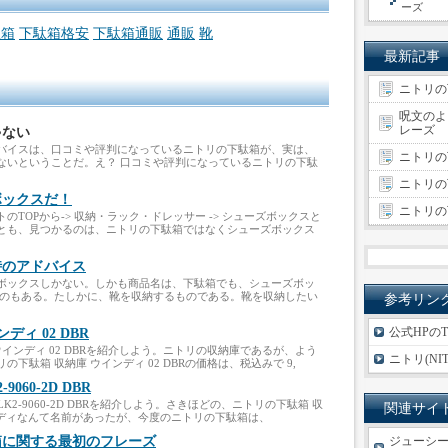
ーズ
駄箱
下駄箱格安
下駄箱通販
通販
靴
最新記事
ニトリの
呪文のよ
レーズ
ゃない
バイスは、口コミや評判になっているニトリの下駄箱が、実は、
ニトリの下
ないということだ。え？ 口コミや評判になっているニトリの下駄
ニトリの下
ボックスだ！
ニトリの
TOPから-> 収納・ラック・ドレッサー -> シューズボックスと
とも、見つかるのは、ニトリの下駄箱ではなくシューズボックス
時のアドバイス
ボックスしかない。しかも商品名は、下駄箱でも、シューズボッ
ものもある。たしかに、靴を収納するものである。靴を収納したい
参考リン
公式HPのT
ィ 02 DBR
インディ 02 DBRを紹介しよう。ニトリの収納庫であるが、よう
ニトリ(NI
下駄箱 収納庫 ウインディ 02 DBRの価格は、税込みで 9,
060-2D DBR
K2-9060-2D DBRを紹介しよう。さきほどの、ニトリの下駄箱 収
関連サイ
インディなんて名前があったが、今度のニトリの下駄箱は、
箱に関する最初のフレーズ
ジューシ