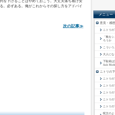
判を下げることはやめておこう。大丈夫落ち着け安
る。必ずある。俺がこれからその探し方をアドバイ
メニュー
意見・感
次の記事≫
ニトリの
「靴をシ
ろうか
こういう
大人にな
下駄箱は贅
Anh Moth
ニトリの
ニトリの
ニトリの
ニトリの
ニトリの下
ニトリの下駄
呪文のよ