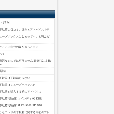
想・評判
下駄箱の口コミ、評判とアドバイス 4年
ューズボックスにしまって～」と叫ぶだ
ところに年代の差がきっと出る
って
沢なものでは有りません 2016/12/16 By
er
下駄箱
下駄箱は下駄箱じゃない
下駄箱はシューズボックスだ！
下駄箱を購入する時のアドバイス
駄箱 収納庫 ウインディ 02 DBR
箱 収納庫 SLK2-9060-2D DBR
うなニトリの下駄箱に関する最初のフレ