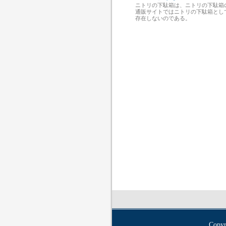
ニトリの下駄箱は、ニトリの下駄箱
通販サイトではニトリの下駄箱とし
存在しないのである。
Copyr