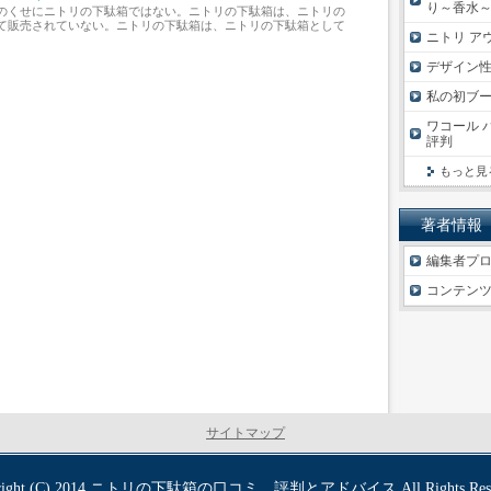
り～香水
のくせにニトリの下駄箱ではない。ニトリの下駄箱は、ニトリの
て販売されていない。ニトリの下駄箱は、ニトリの下駄箱として
ニトリ ア
デザイン
私の初ブ
ワコール 
評判
もっと見
著者情報
編集者プ
コンテン
サイトマップ
ight (C) 2014
ニトリの下駄箱の口コミ、評判とアドバイス
All Rights Res